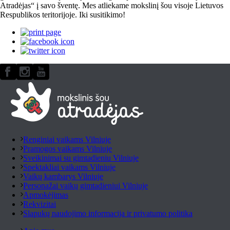
Atradėjas“ į savo šventę. Mes atliekame mokslinį šou visoje Lietuvos
Respublikos teritorijoje. Iki susitikimo!
Renginiai vaikams Vilniuje
Pramogos vaikams Vilniuje
Sveikinimai su gimtadieniu Vilniuje
Spektakliai vaikams Vilniuje
Vaikų kambarys Vilniuje
Personažai vaikų gimtadieniui Vilniuje
Apmokėjimas
Rekvizitai
Slapukų naudojimo informacija ir privatumo politika