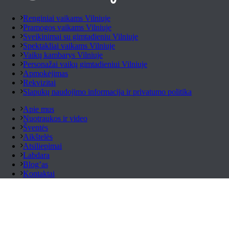
Renginiai vaikams Vilniuje
Pramogos vaikams Vilniuje
Sveikinimai su gimtadieniu Vilniuje
Spektakliai vaikams Vilniuje
Vaikų kambarys Vilniuje
Personažai vaikų gimtadieniui Vilniuje
Apmokėjimas
Rekvizitai
Slapukų naudojimo informacija ir privatumo politika
Apie mus
Nuotraukos ir video
Šventės
Aikštelės
Atsiliepimai
Labdara
Blog’as
Kontaktai