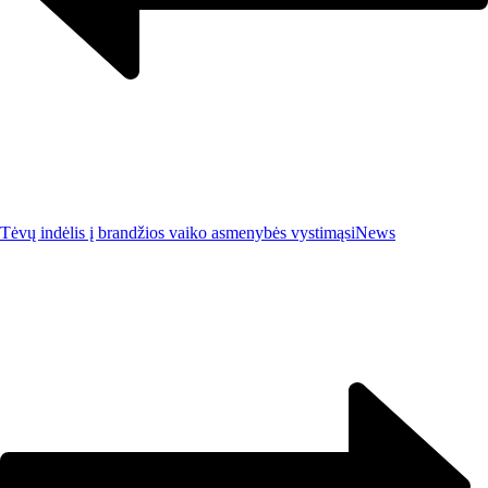
Tėvų indėlis į brandžios vaiko asmenybės vystimąsi
News