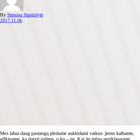
By
Simona Staniulytė
2017.11.06
Mes labai daug pastangų įdedame auklėdami vaikus: jiems kalbame,
aiškiname, ką daryti galima, o ko – ne. Kai jie mūsų nesiklausome,