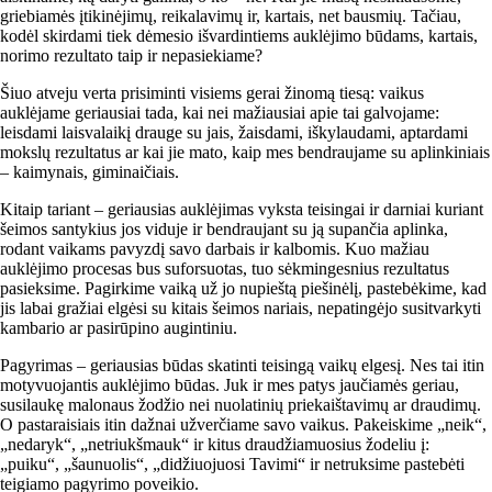
griebiamės įtikinėjimų, reikalavimų ir, kartais, net bausmių. Tačiau,
kodėl skirdami tiek dėmesio išvardintiems auklėjimo būdams, kartais,
norimo rezultato taip ir nepasiekiame?
Šiuo atveju verta prisiminti visiems gerai žinomą tiesą: vaikus
auklėjame geriausiai tada, kai nei mažiausiai apie tai galvojame:
leisdami laisvalaikį drauge su jais, žaisdami, iškylaudami, aptardami
mokslų rezultatus ar kai jie mato, kaip mes bendraujame su aplinkiniais
– kaimynais, giminaičiais.
Kitaip tariant – geriausias auklėjimas vyksta teisingai ir darniai kuriant
šeimos santykius jos viduje ir bendraujant su ją supančia aplinka,
rodant vaikams pavyzdį savo darbais ir kalbomis. Kuo mažiau
auklėjimo procesas bus suforsuotas, tuo sėkmingesnius rezultatus
pasieksime. Pagirkime vaiką už jo nupieštą piešinėlį, pastebėkime, kad
jis labai gražiai elgėsi su kitais šeimos nariais, nepatingėjo susitvarkyti
kambario ar pasirūpino augintiniu.
Pagyrimas – geriausias būdas skatinti teisingą vaikų elgesį. Nes tai itin
motyvuojantis auklėjimo būdas. Juk ir mes patys jaučiamės geriau,
susilaukę malonaus žodžio nei nuolatinių priekaištavimų ar draudimų.
O pastaraisiais itin dažnai užverčiame savo vaikus. Pakeiskime „neik“,
„nedaryk“, „netriukšmauk“ ir kitus draudžiamuosius žodeliu į:
„puiku“, „šaunuolis“, „didžiuojuosi Tavimi“ ir netruksime pastebėti
teigiamo pagyrimo poveikio.