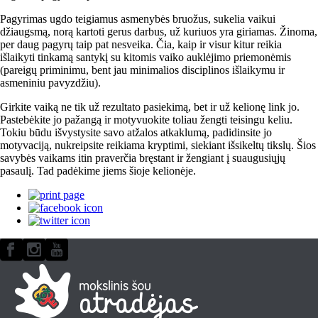
Pagyrimas ugdo teigiamus asmenybės bruožus, sukelia vaikui
džiaugsmą, norą kartoti gerus darbus, už kuriuos yra giriamas. Žinoma,
per daug pagyrų taip pat nesveika. Čia, kaip ir visur kitur reikia
išlaikyti tinkamą santykį su kitomis vaiko auklėjimo priemonėmis
(pareigų priminimu, bent jau minimalios disciplinos išlaikymu ir
asmeniniu pavyzdžiu).
Girkite vaiką ne tik už rezultato pasiekimą, bet ir už kelionę link jo.
Pastebėkite jo pažangą ir motyvuokite toliau žengti teisingu keliu.
Tokiu būdu išvystysite savo atžalos atkaklumą, padidinsite jo
motyvaciją, nukreipsite reikiama kryptimi, siekiant išsikeltų tikslų. Šios
savybės vaikams itin praverčia bręstant ir žengiant į suaugusiųjų
pasaulį. Tad padėkime jiems šioje kelionėje.