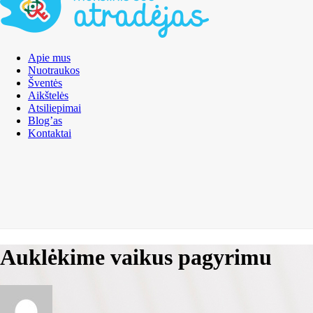
Apie mus
Nuotraukos
Šventės
Aikštelės
Atsiliepimai
Blog’as
Kontaktai
Auklėkime vaikus pagyrimu