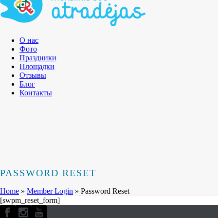
О нас
Фото
Праздники
Площадки
Отзывы
Блог
Контакты
PASSWORD RESET
Home
»
Member Login
»
Password Reset
[swpm_reset_form]