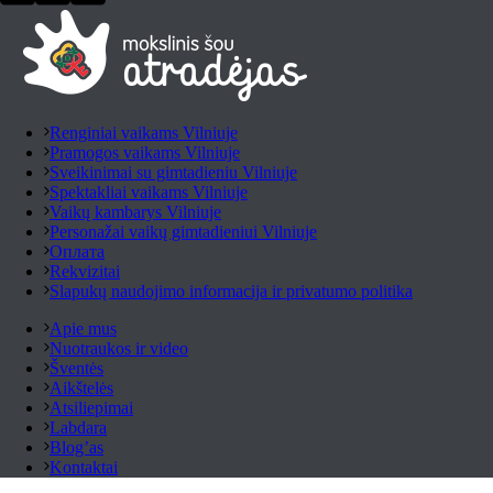
Renginiai vaikams Vilniuje
Pramogos vaikams Vilniuje
Sveikinimai su gimtadieniu Vilniuje
Spektakliai vaikams Vilniuje
Vaikų kambarys Vilniuje
Personažai vaikų gimtadieniui Vilniuje
Оплата
Rekvizitai
Slapukų naudojimo informacija ir privatumo politika
Apie mus
Nuotraukos ir video
Šventės
Aikštelės
Atsiliepimai
Labdara
Blog’as
Kontaktai