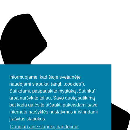
Informuojame, kad šioje svetainėje
naudojami slapukai (angl. „cookies“).
Sutikdami, paspauskite mygtuką „Sutinku“
arba naršykite toliau. Savo duotą sutikimą
bet kada galėsite atšaukti pakeisdami savo
interneto naršyklės nustatymus ir ištrindami
įrašytus slapukus.
Daugiau apie slapukų naudojimo