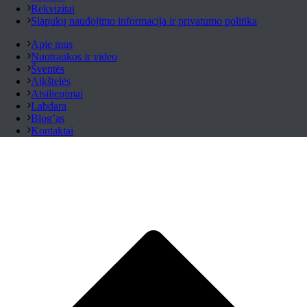
Rekvizitai
Slapukų naudojimo informacija ir privatumo politika
Apie mus
Nuotraukos ir video
Šventės
Aikštelės
Atsiliepimai
Labdara
Blog’as
Kontaktai