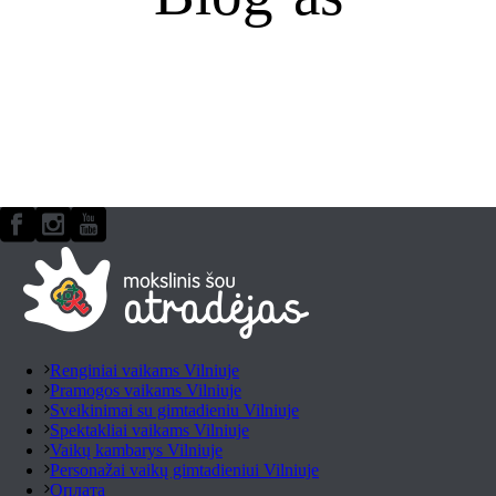
Renginiai vaikams Vilniuje
Pramogos vaikams Vilniuje
Sveikinimai su gimtadieniu Vilniuje
Spektakliai vaikams Vilniuje
Vaikų kambarys Vilniuje
Personažai vaikų gimtadieniui Vilniuje
Оплата